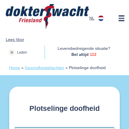
Doorgaan naar content
NL
Dokterswacht
Lees Voor
Levensbedreigende situatie?
Laden
Bel altijd
112
Home
»
Gezondheidsklachten
»
Plotselinge doofheid
Plotselinge doofheid