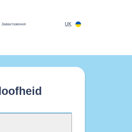
UK
Завантаження
doofheid