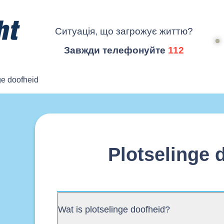
Ситуація, що загрожує життю?
Завжди телефонуйте
112
ge doofheid
Plotselinge 
Wat is plotselinge doofheid?