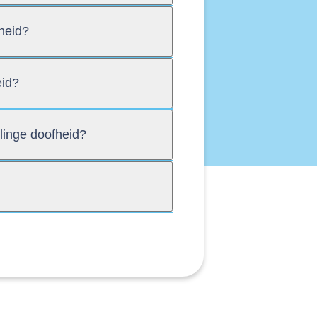
fheid?
eid?
elinge doofheid?