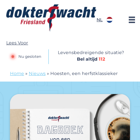
Doorgaan naar content
NL
Dokterswacht
Lees Voor
Levensbedreigende situatie?
Nu gesloten
Bel altijd
112
Home
»
Nieuws
»
Hoesten, een herfstklassieker