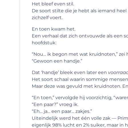
Het bleef even stil.
De soort stilte die je hebt als iemand hee
zichzelf voert.
En toen kwam het.
Een verhaal dat zich ontvouwde als een soo
hoofdstuk:
“Nou… ik begon met wat kruidnoten,” zei h
“Gewoon een handje.”
Dat ‘handje’ bleek even later een
voorraa
Het soort schaal waarin sommige mensen
Maar deze was gevuld met kruidnoten. E
“En toen,” vervolgde hij voorzichtig, “war
“Een paar?” vroeg ik.
“Eh… ja… een paar… zakjes.”
Uiteindelijk werd het één volle zak — Pri
eigenlijk 98% lucht en 2% suiker, maar in 