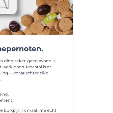
pepernoten.
n ding zeker: geen avond is
t werk doen. Meestal is er
lling — maar achter elke
.
ging.
lement.
nke buikpijn. Ik maak me ècht