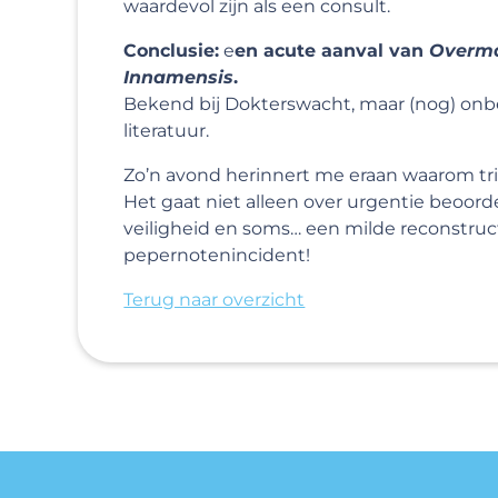
waardevol zijn als een consult.
Conclusie:
e
en acute aanval van
Overma
Innamensis
.
Bekend bij Dokterswacht, maar (nog) on
literatuur.
Zo’n avond herinnert me eraan waarom tria
Het gaat niet alleen over urgentie beoorde
veiligheid en soms… een milde reconstruc
pepernotenincident!
Terug naar overzicht