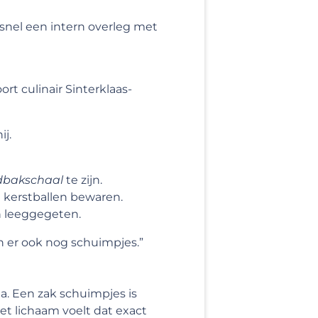
l snel een intern overleg met
rt culinair Sinterklaas-
ij.
dbakschaal
te zijn.
 kerstballen bewaren.
n leeggegeten.
en er ook nog schuimpjes.”
ma. Een zak schuimpjes is
het lichaam voelt dat exact