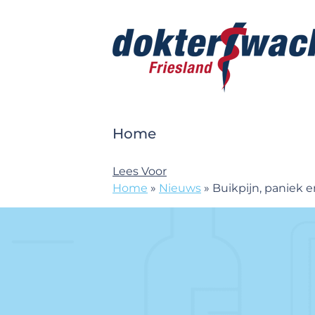
Doorgaan naar content
Dokterswacht
Home
Lees Voor
Home
»
Nieuws
»
Buikpijn, paniek 