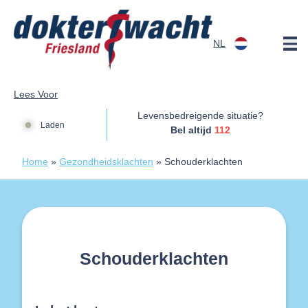
Doorgaan naar content
NL
Dokterswacht
Lees Voor
Levensbedreigende situatie?
Laden
Bel altijd
112
Home
»
Gezondheidsklachten
»
Schouderklachten
Schouderklachten