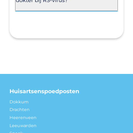
dokter bij RS-virus?
Huisartsenspoedposten
Dokkum
Drachten
Heerenveen
Leeuwarden