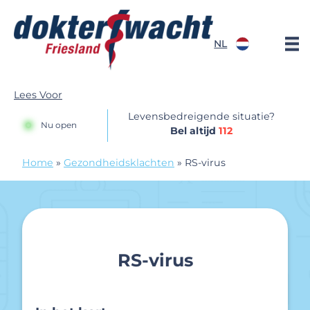
Doorgaan naar content
NL
Dokterswacht
Lees Voor
Levensbedreigende situatie?
Nu open
Bel altijd
112
Home
»
Gezondheidsklachten
»
RS-virus
RS-virus