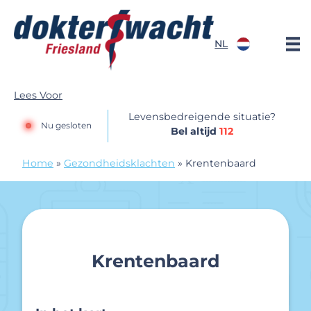
Doorgaan naar content
NL
Dokterswacht
Lees Voor
Levensbedreigende situatie?
Nu gesloten
Bel altijd
112
Home
»
Gezondheidsklachten
»
Krentenbaard
Krentenbaard