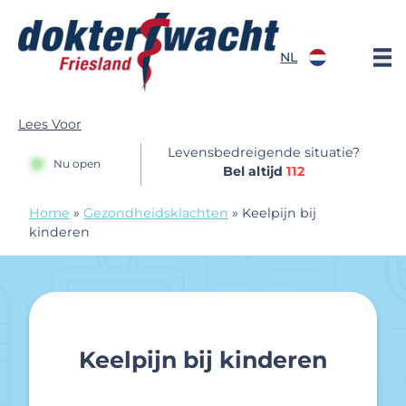
Doorgaan naar content
NL
Dokterswacht
Lees Voor
Levensbedreigende situatie?
Nu open
Bel altijd
112
Home
»
Gezondheidsklachten
»
Keelpijn bij
kinderen
Keelpijn bij kinderen