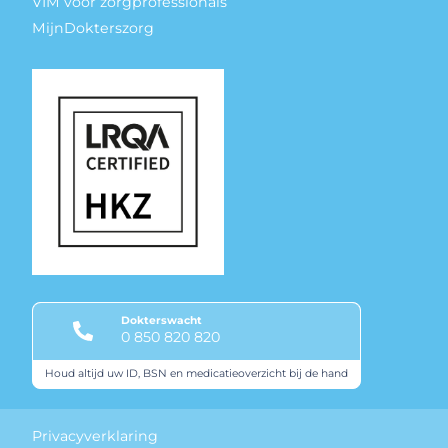
VIM voor zorgprofessionals
MijnDokterszorg
Dokterswacht
0 850 820 820
Houd altijd uw ID, BSN en medicatieoverzicht bij de hand
Keurmerken
Privacyverklaring