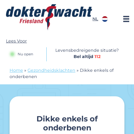
Doorgaan naar content
NL
Dokterswacht
Lees Voor
Levensbedreigende situatie?
Nu open
Bel altijd
112
Home
»
Gezondheidsklachten
»
Dikke enkels of
onderbenen
Dikke enkels of
onderbenen