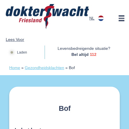
Doorgaan naar content
NL
Dokterswacht
Lees Voor
Levensbedreigende situatie?
Laden
Bel altijd
112
Home
»
Gezondheidsklachten
»
Bof
Bof