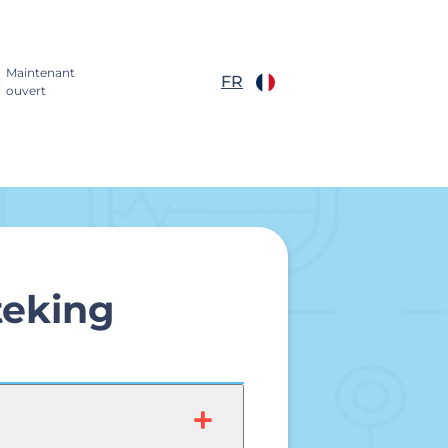
Maintenant
FR
ouvert
teking