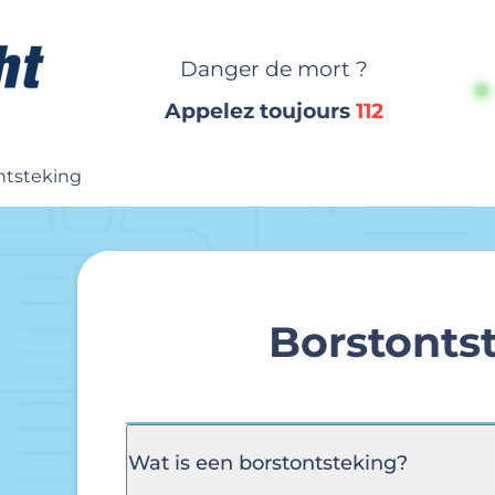
Danger de mort ?
Appelez toujours
112
ntsteking
Borstonts
Wat is een borstontsteking?