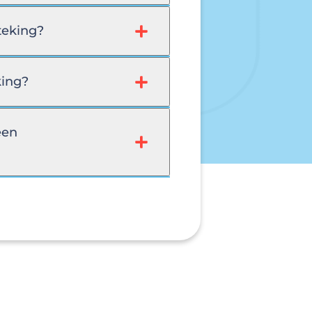
teking?
king?
een