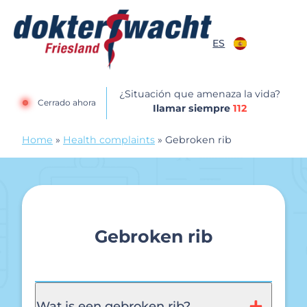
Saltar al contenido
ES
Dokterswacht
¿Situación que amenaza la vida?
Cerrado ahora
Ilamar siempre
112
Home
»
Health complaints
»
Gebroken rib
Gebroken rib
Wat is een gebroken rib?