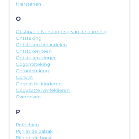
Nierstenen
O
Obstipatie (verstopping van de darmen)
Ontsteking
Ontstoken amandelen
Ontstoken teen
Ontstoken vinger
Oogontsteking
Oorontsteking
Oorpijn
Oorpijn bij kinderen
Opgezette lymfeklieren
Overgeven
P
Petechiën
Pijn in de balzak
Pijn op de borst