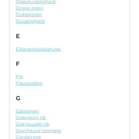
Draaiduizeligheid
Droge ogen
Dubbelzien
Duizeligheid
E
Eikenprocessierups
F
Fijt
Flauwvallen
G
Galstenen
Gebroken rib
Gekneusde rib
Gescheurd toompje
Gordelroos