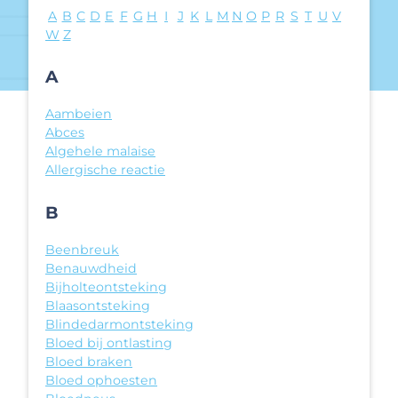
A
B
C
D
E
F
G
H
I
J
K
L
M
N
O
P
R
S
T
U
V
W
Z
A-Z de quejas de salud
A
Aambeien
Abces
Algehele malaise
Allergische reactie
B
Beenbreuk
Benauwdheid
Bijholteontsteking
Blaasontsteking
Blindedarmontsteking
Bloed bij ontlasting
Bloed braken
Bloed ophoesten