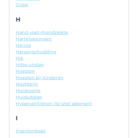
Griep
H
Hand-voet-mondziekte
Hartkloppingen
Hernia
Hersenschudding
Hik
Hitte-uitslag
Hoesten
Hoesten bij kinderen
Hoofdpijn
Hooikoorts
Huiduitslag
Hyperventileren (te snel ademen)
I
Insectenbeet