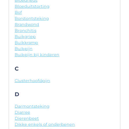
Bloedneus
Bloeduitstorting
Bof
Borstontsteking
Brandwond
Bronchitis
Buikgriep
Buikkramp
Buikpijn
Buikpijn bij kinderen
C
Clusterhoofdpijn
D
Darmontsteking
Diarree
Dierenbeet
Dikke enkels of onderbenen