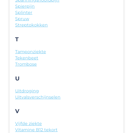
Spanningshoofdpijn
Spierpijn
Splinter
Spruw
Streptokokken
T
Tamponziekte
Tekenbeet
Trombose
U
Uitdroging
Uitvalsverschijnselen
V
Vijfde ziekte
Vitamine B12 tekort