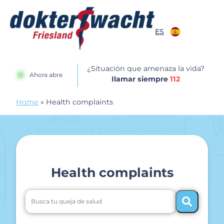
Saltar al contenido
ES
Dokterswacht
¿Situación que amenaza la vida?
Ahora abre
Ilamar siempre
112
Home
»
Health complaints
Health complaints