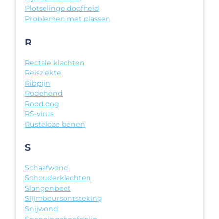
Plotselinge doofheid
Problemen met plassen
R
Rectale klachten
Reisziekte
Ribpijn
Rodehond
Rood oog
RS-virus
Rusteloze benen
S
Schaafwond
Schouderklachten
Slangenbeet
Slijmbeursontsteking
Snijwond