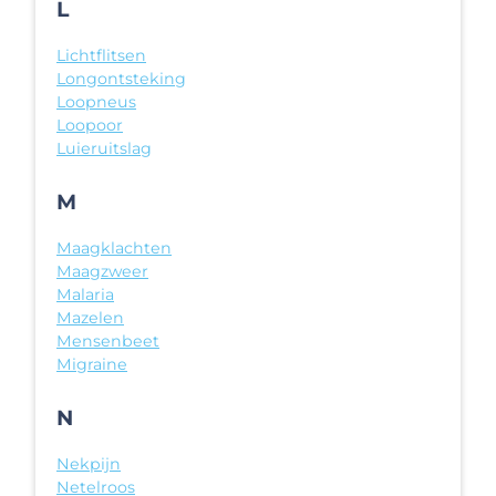
L
Lichtflitsen
Longontsteking
Loopneus
Loopoor
Luieruitslag
M
Maagklachten
Maagzweer
Malaria
Mazelen
Mensenbeet
Migraine
N
Nekpijn
Netelroos