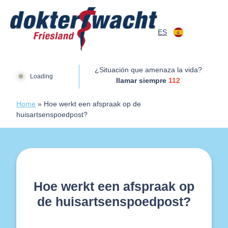
Saltar al contenido
ES
Dokterswacht
¿Situación que amenaza la vida?
Loading
Ilamar siempre
112
Home
»
Hoe werkt een afspraak op de
huisartsenspoedpost?
Hoe werkt een afspraak op
de huisartsenspoedpost?