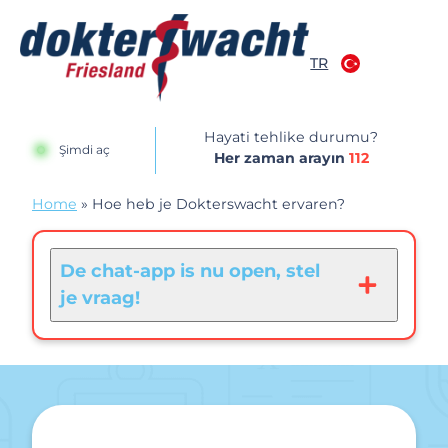
İçeriğe atla
TR
Dokterswacht
Hayati tehlike durumu?
Şimdi aç
Her zaman arayın
112
Home
»
Hoe heb je Dokterswacht ervaren?
De chat-app is nu open, stel
je vraag!