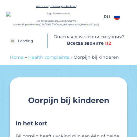
перейти к содержанию
RU
Dokterswacht
Опасная для жизни ситуация?
Loading
Всегда звоните
112
Home
»
Health complaints
»
Oorpijn bij kinderen
Oorpijn bij kinderen
In het kort
Bij oorpijn heeft uw kind pijn aan één of beide