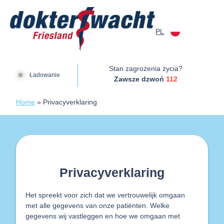
Przejdź do treści
PL
Dokterswacht
Stan zagrożenia życia?
Ładowanie
Zawsze dzwoń
112
Home
»
Privacyverklaring
Privacyverklaring
Het spreekt voor zich dat we vertrouwelijk omgaan
met alle gegevens van onze patiënten. Welke
gegevens wij vastleggen en hoe we omgaan met