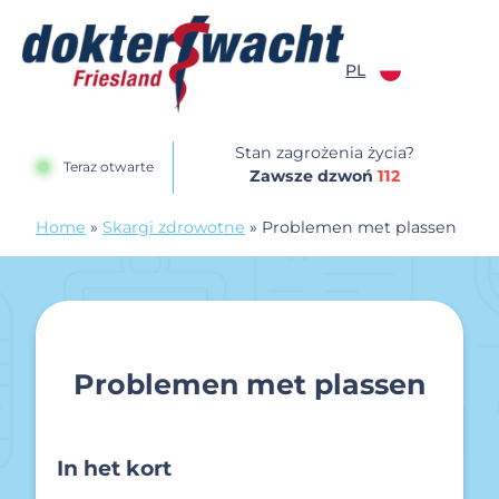
Przejdź do treści
PL
Dokterswacht
Stan zagrożenia życia?
Teraz otwarte
Zawsze dzwoń
112
Home
»
Skargi zdrowotne
»
Problemen met plassen
Problemen met plassen
In het kort