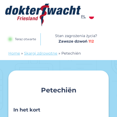
Przejdź do treści
PL
Dokterswacht
Stan zagrożenia życia?
Teraz otwarte
Zawsze dzwoń
112
Home
»
Skargi zdrowotne
»
Petechiën
Petechiën
In het kort