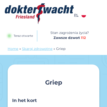
Przejdź do treści
PL
Dokterswacht
Stan zagrożenia życia?
Teraz otwarte
Zawsze dzwoń
112
Home
»
Skargi zdrowotne
»
Griep
Griep
In het kort