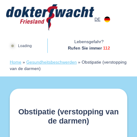
Zum Inhalt springen
DE
Dokterswacht
Lebensgefahr?
Loading
Rufen Sie immer
112
Home
»
Gesundheitsbeschwerden
»
Obstipatie (verstopping
van de darmen)
Obstipatie (verstopping van
de darmen)