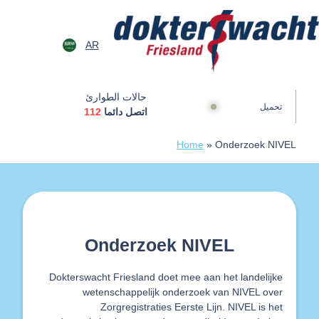
خطى الى المحتوى
AR
Dokterswach
حالات الطوارئ
تحميل
اتصل دائما
112
Home
»
Onderzoek NIVEL
Onderzoek NIVEL
Dokterswacht Friesland doet mee aan het landelijke
wetenschappelijk onderzoek van NIVEL over
Zorgregistraties Eerste Lijn. NIVEL is het