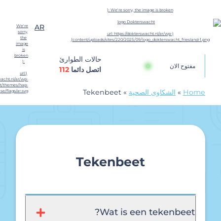
لمحتوى
AR
Dokt
حالات الطوارئ
توح الان
اتصل دائما
112
H
»
الشكاوى الصحية
»
Tekenbeet
Tekenbeet
Wat is een tekenbeet