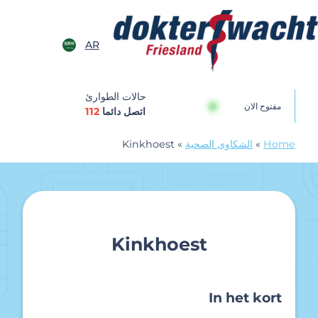
خطى الى المحتوى
AR
Dokterswach
حالات الطوارئ
مفتوح الان
اتصل دائما
112
Home
»
الشكاوى الصحية
»
Kinkhoest
Kinkhoest
In het kort