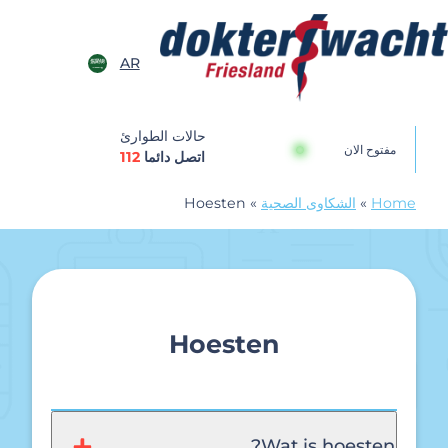
خطى الى المحتوى
AR
Dokterswach
حالات الطوارئ
مفتوح الان
اتصل دائما
112
Home
»
الشكاوى الصحية
»
Hoesten
Hoesten
Wat is hoesten?