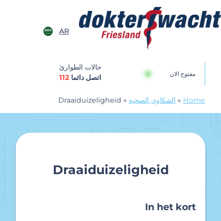
خطى الى المحتوى
AR
Dokterswach
حالات الطوارئ
مفتوح الان
اتصل دائما
112
Home
»
الشكاوى الصحية
»
Draaiduizeligheid
Draaiduizeligheid
In het kort