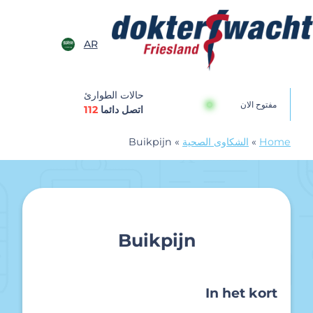
خطى الى المحتوى
AR
Dokterswach
حالات الطوارئ
مفتوح الان
اتصل دائما
112
Home
»
الشكاوى الصحية
»
Buikpijn
Buikpijn
In het kort