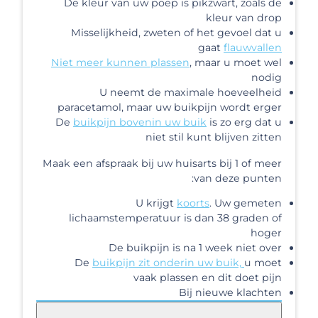
De kleur van uw poep is pikzwart, zoals de
kleur van drop
Misselijkheid, zweten of het gevoel dat u
gaat
flauwvallen
Niet meer kunnen plassen
, maar u moet wel
nodig
U neemt de maximale hoeveelheid
paracetamol, maar uw buikpijn wordt erger
De
buikpijn bovenin uw buik
is zo erg dat u
niet stil kunt blijven zitten
Maak een afspraak bij uw huisarts bij 1 of meer
van deze punten:
U krijgt
koorts
. Uw gemeten
lichaamstemperatuur is dan 38 graden of
hoger
De buikpijn is na 1 week niet over
De
buikpijn zit onderin uw buik,
u moet
vaak plassen en dit doet pijn
Bij nieuwe klachten