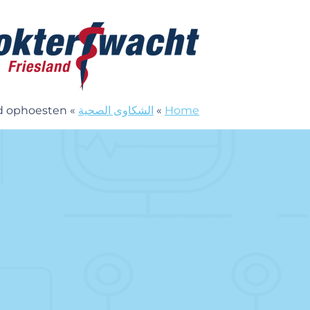
خطى الى المحتوى
Dokterswacht
Home
»
الشكاوى الصحية
»
d ophoesten