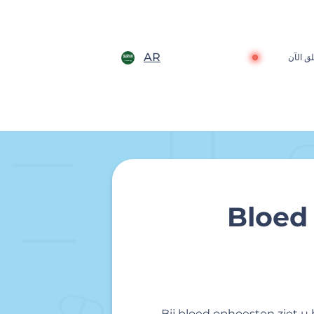
AR
ق الآن
Bloed
Bij bloed ophoesten ziet u b